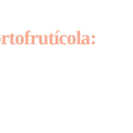
tofrutícola:
 productividad de
expedición