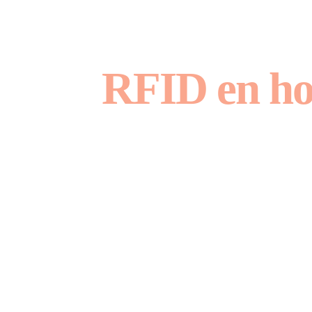
RFID en hor
Aumenta la
campo a la 