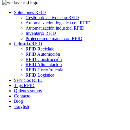
Soluciones RFID
Gestión de activos con RFID
Automatización logística con RFID
Automatización industrial RFID
Inventario RFID
Protección de marca con RFID
Industria-RFID
RFID Reciclaje
RFID Automoción
RFID Construcción
RFID Alimentación
RFID Hortofrutícula
RFID Logística
Servicios RFID
Tags RFID
Quienes somos
Contacto
Blog
English