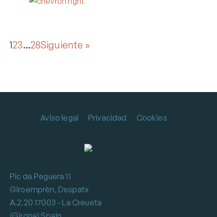
1
2
3
…
28
Siguiente »
Aviso legal
Privacidad
Cookies
Pic de Peguera 11
Giroemprèn, Despatx
A.2.20 17003 - La Creueta
(Girona) Spain