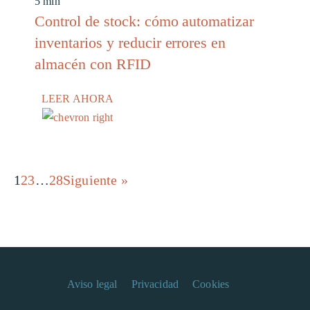
5 min
Control de stock: cómo automatizar
inventarios y reducir errores en
almacén con RFID
LEER AHORA
1
2
3
…
28
Siguiente »
Aviso legal
Privacidad
Cookies